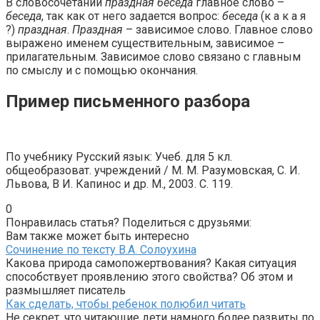
В словосочетании
праздная беседа
главное слово –
беседа
, так как от него задается вопрос:
беседа
(к а к а я
?)
праздная
.
Праздная
– зависимое слово. Главное слово
выражено именем существительным, зависимое –
прилагательным. Зависимое слово связано с главным
по смыслу и с помощью окончания.
Пример письменного разбора
По учебнику Русский язык: Учеб. для 5 кл.
общеобразоват. учреждений / М. М. Разумовская, С. И.
Львова, В И. Капинос и др. М., 2003. С. 119.
0
Понравилась статья? Поделиться с друзьями:
Вам также может быть интересно
Сочинение по тексту В.А. Солоухина
Какова природа самопожертвования? Какая ситуация
способствует проявлению этого свойства? Об этом и
размышляет писатель
Как сделать, чтобы ребенок полюбил читать
Не секрет, что читающие дети намного более развиты по