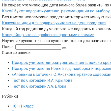
Не секрет, что читающие дети намного более развиты по
Какой букет подарить учителю: рекомендации по выбору
Без цветов невозможно представить торжественную лине
Классные идеи для подарка учителю на день рождения
Каждый год родители думают, что же подарить школьном
Копирайтер: что за профессия простыми словами
Изучение русского языка нужно не только для развития 
Поиск:
Свежие записи
Подарок учителю литературы: если вы в поиске кре
Подарок учителю на Новый год: подборка интересны
«Аленький цветочек» С. Аксакова: краткое содержа
Тест по биографии И.А. Крылова
Тест по биографии А.А. Блока
Рубрики
10-11 класс