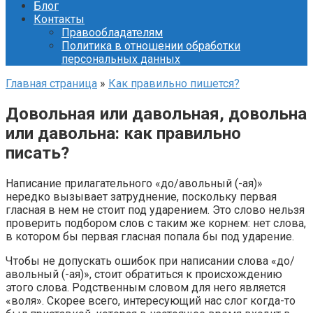
Блог
Контакты
Правообладателям
Политика в отношении обработки
персональных данных
Главная страница
»
Как правильно пишется?
Довольная или давольная, довольна
или давольна: как правильно
писать?
Написание прилагательного «до/авольный (-ая)»
нередко вызывает затруднение, поскольку первая
гласная в нем не стоит под ударением. Это слово нельзя
проверить подбором слов с таким же корнем: нет слова,
в котором бы первая гласная попала бы под ударение.
Чтобы не допускать ошибок при написании слова «до/
авольный (-ая)», стоит обратиться к происхождению
этого слова. Родственным словом для него является
«воля». Скорее всего, интересующий нас слог когда-то