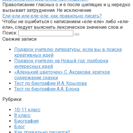
Правописание гласных о и ё после шипящих и ц нередко
вызывает затруднения. Не исключение
Ели-ели или еле-еле: как правильно писать?
Чтобы не ошибиться с написанием «еле-еле» либо «ели-
ели», следует выяснить лексическое значение слов и
Поиск:
Свежие записи
Подарок учителю литературы: если вы в поиске
креативных идей
Подарок учителю на Новый год: подборка
интересных идей
«Аленький цветочек» С. Аксакова: краткое
содержание сказки
Тест по биографии И.А. Крылова
Тест по биографии А.А. Блока
Рубрики
10-11 класс
8 класс
Биография
Блог
Как правильно пишется?