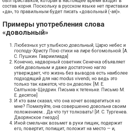
был приставкой, которая в настоящее время входит в
состав корня. Поскольку в русском языке нет приставки
«да», то правильным будет писать «довольный (-ая)».
Примеры употребления слова
«довольный»
Любезных уст улыбкою
довольный
, Царю небес и
господу-Христу Пою стихи на лире богомольной. [А.
С. Пушкин. Гавриилиада]
Конечно, надворный советник Сенечка объявляет
себя
довольным
и даже достаточно нагло
утверждает, что жизнь без выводов есть наиболее
подходящий для нас modus vivendi, но ведь это
только так кажется, что он
доволен
. [М. Е.
Салтыков-Щедрин. Письма к тетеньке. Письмо М.
Е. десятое]
И кто вам сказал, что она хочет возвратиться ко
мне? Помилуйте, она совершенно
довольна
своим
положением… Да что тут толковать! [И. С. Тургенев.
Дворянское гнездо]
Иной смельчак возьмет в руки пищик, подержит
его, повертит, попищит, положит на место — и,