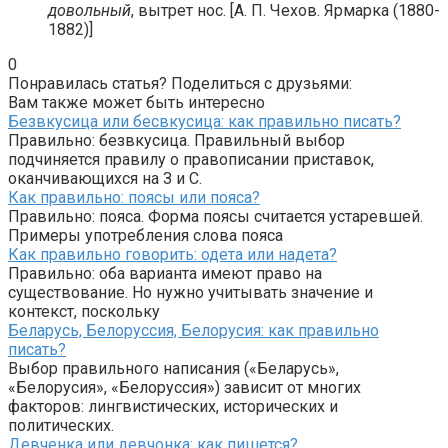
довольный
, вытрет нос. [А. П. Чехов. Ярмарка (1880-
1882)]
0
Понравилась статья? Поделиться с друзьями:
Вам также может быть интересно
Безвкусица или бесвкусица: как правильно писать?
Правильно: безвкусица. Правильный выбор
подчиняется правилу о правописании приставок,
оканчивающихся на З и С.
Как правильно: поясы или пояса?
Правильно: пояса. Форма поясы считается устаревшей.
Примеры употребления слова пояса
Как правильно говорить: одета или надета?
Правильно: оба варианта имеют право на
существование. Но нужно учитывать значение и
контекст, поскольку
Беларусь, Белоруссия, Белорусия: как правильно
писать?
Выбор правильного написания («Беларусь»,
«Белорусия», «Белоруссия») зависит от многих
факторов: лингвистических, исторических и
политических.
Девченка или девчонка: как пишется?