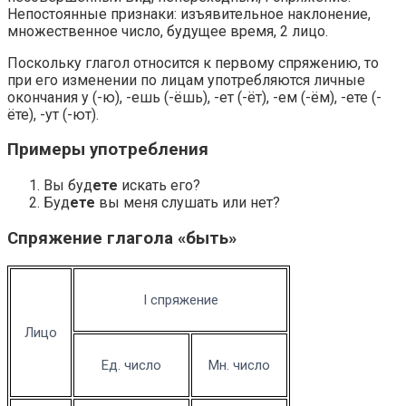
Непостоянные признаки: изъявительное наклонение,
множественное число, будущее время, 2 лицо.
Поскольку глагол относится к первому спряжению, то
при его изменении по лицам употребляются личные
окончания у (-ю), -ешь (-ёшь), -ет (-ёт), -ем (-ём), -ете (-
ёте), -ут (-ют).
Примеры употребления
Вы буд
ете
искать его?
Буд
ете
вы меня слушать или нет?
Спряжение глагола «быть»
I спряжение
Лицо
Ед. число
Мн. число