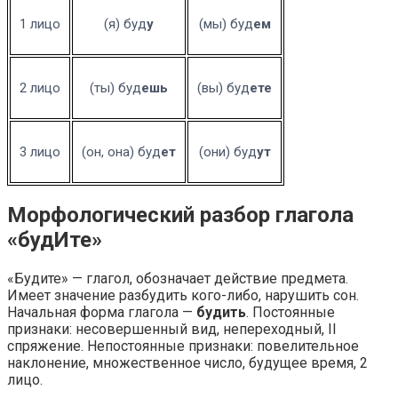
1 лицо
(я) буд
у
(мы) буд
ем
2 лицо
(ты) буд
ешь
(вы) буд
ете
3 лицо
(он, она) буд
ет
(они) буд
ут
Морфологический разбор глагола
«будИте»
«Будите» — глагол, обозначает действие предмета.
Имеет значение разбудить кого-либо, нарушить сон.
Начальная форма глагола —
будить
. Постоянные
признаки: несовершенный вид, непереходный, II
спряжение. Непостоянные признаки: повелительное
наклонение, множественное число, будущее время, 2
лицо.