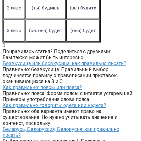
2 лицо
(ты) буд
ишь
(вы) буд
ите
3 лицо
(он, она) буд
ит
(они) буд
ят
0
Понравилась статья? Поделиться с друзьями:
Вам также может быть интересно
Безвкусица или бесвкусица: как правильно писать?
Правильно: безвкусица. Правильный выбор
подчиняется правилу о правописании приставок,
оканчивающихся на З и С.
Как правильно: поясы или пояса?
Правильно: пояса. Форма поясы считается устаревшей.
Примеры употребления слова пояса
Как правильно говорить: одета или надета?
Правильно: оба варианта имеют право на
существование. Но нужно учитывать значение и
контекст, поскольку
Беларусь, Белоруссия, Белорусия: как правильно
писать?