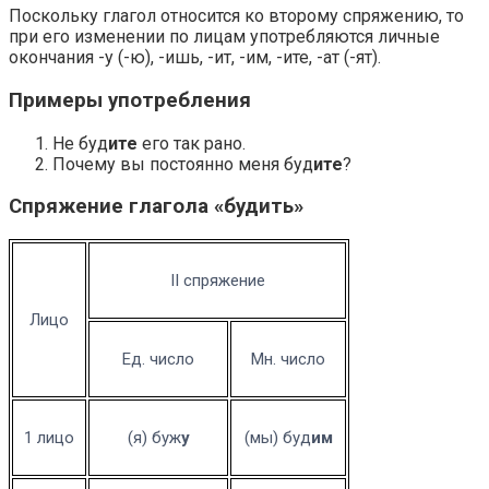
Поскольку глагол относится ко второму спряжению, то
при его изменении по лицам употребляются личные
окончания -у (-ю), -ишь, -ит, -им, -ите, -ат (-ят).
Примеры употребления
Не буд
ите
его так рано.
Почему вы постоянно меня буд
ите
?
Спряжение глагола «будить»
II спряжение
Лицо
Ед. число
Мн. число
1 лицо
(я) буж
у
(мы) буд
им