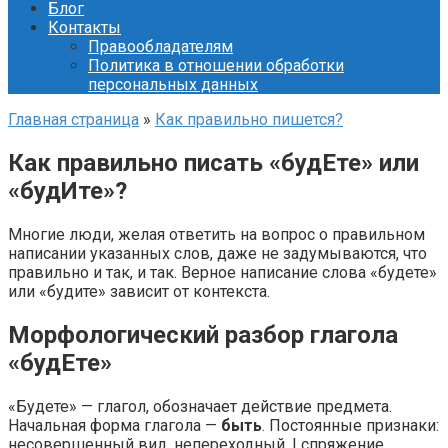
Блог
Контакты
Правообладателям
Политика в отношении обработки
персональных данных
Главная страница
»
Как правильно пишется?
Как правильно писать «будЕте» или
«будИте»?
Многие люди, желая ответить на вопрос о правильном
написании указанных слов, даже не задумываются, что
правильно и так, и так. Верное написание слова «будете»
или «будите» зависит от контекста.
Морфологический разбор глагола
«будЕте»
«Будете» — глагол, обозначает действие предмета.
Начальная форма глагола —
быть
. Постоянные признаки:
несовершенный вид, непереходный, I спряжение.