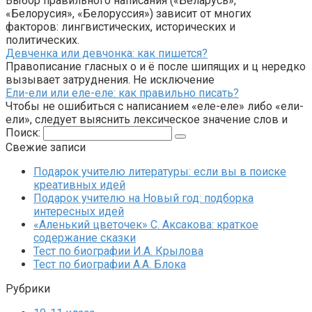
Выбор правильного написания («Беларусь»,
«Белорусия», «Белоруссия») зависит от многих
факторов: лингвистических, исторических и
политических.
Девченка или девчонка: как пишется?
Правописание гласных о и ё после шипящих и ц нередко
вызывает затруднения. Не исключение
Ели-ели или еле-еле: как правильно писать?
Чтобы не ошибиться с написанием «еле-еле» либо «ели-
ели», следует выяснить лексическое значение слов и
Поиск:
Свежие записи
Подарок учителю литературы: если вы в поиске
креативных идей
Подарок учителю на Новый год: подборка
интересных идей
«Аленький цветочек» С. Аксакова: краткое
содержание сказки
Тест по биографии И.А. Крылова
Тест по биографии А.А. Блока
Рубрики