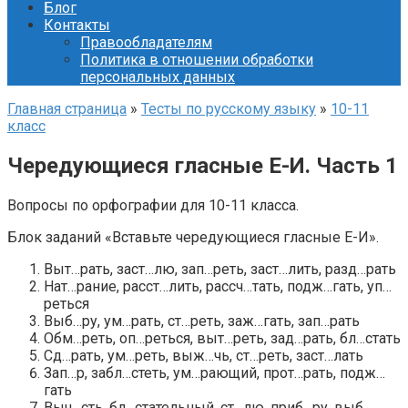
Блог
Контакты
Правообладателям
Политика в отношении обработки
персональных данных
Главная страница
»
Тесты по русскому языку
»
10-11
класс
Чередующиеся гласные Е-И. Часть 1
Вопросы по орфографии для 10-11 класса.
Блок заданий «Вставьте чередующиеся гласные Е-И».
Выт…рать, заст…лю, зап…реть, заст…лить, разд…рать
Нат…рание, расст…лить, рассч…тать, подж…гать, уп…
реться
Выб…ру, ум…рать, ст…реть, заж…гать, зап…рать
Обм…реть, оп…реться, выт…реть, зад…рать, бл…стать
Сд…рать, ум…реть, выж…чь, ст…реть, заст…лать
Зап…р, забл…стеть, ум…рающий, прот…рать, подж…
гать
Выч…сть, бл…стательный, ст…лю, приб…ру, выб…